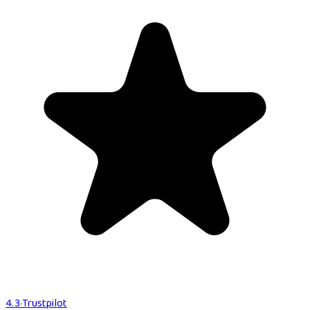
4.3
·
Trustpilot