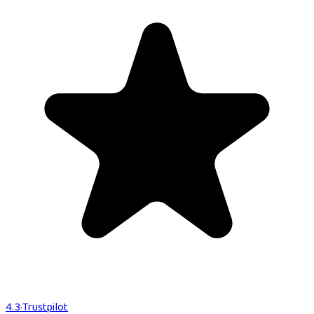
4.3
·
Trustpilot