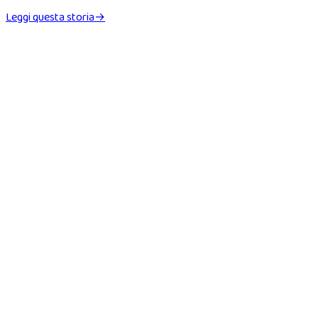
Leggi questa storia
→
Dettagli della storia
Fascia d'età
6–8 anni
Tema
Avventura
Categoria
Vacanza
Stile illustrazione
photo-realistic
Protagonista
Arianne
(7 anni)
Lingua
Italiano
Leggi il libro