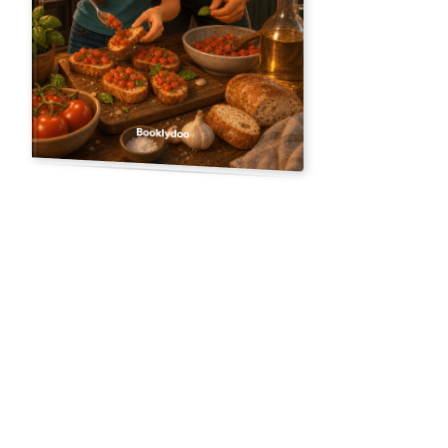
Carica una foto
12 pagine illustrate
La bruschetta perfetta
“
Isabella sa esattamente come si prepara la bruschetta perfetta:
la ricetta della nonna, senza cambiare nulla. Ma quando suo padre
Luciano tira fuori uno spicchio d'aglio, tutto quello in cui credeva
viene messo in discussione. Basterà un morso per scoprire che a
volte le ricette migliori sono quelle che non esistono ancora?
”