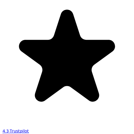
4.3
·
Trustpilot