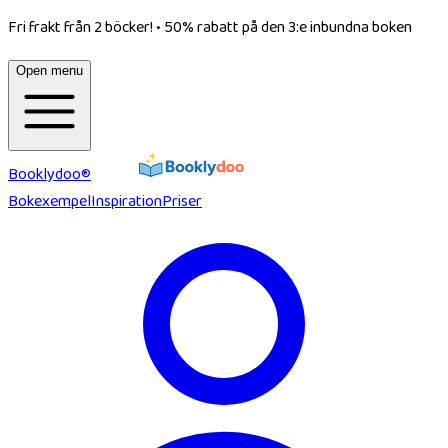
Fri frakt från 2 böcker!
•
50% rabatt på den 3:e inbundna boken
Open menu
Booklydoo®
Bokexempel
Inspiration
Priser