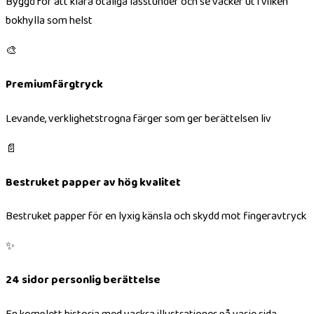
Byggd för att klara otaliga lässtunder och se vacker ut i vilken
bokhylla som helst
🎨
Premiumfärgtryck
Levande, verklighetstrogna färger som ger berättelsen liv
📄
Bestruket papper av hög kvalitet
Bestruket papper för en lyxig känsla och skydd mot fingeravtryck
✨
24 sidor personlig berättelse