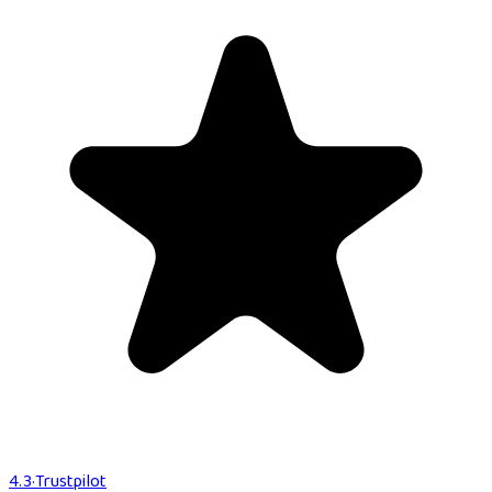
4.3
·
Trustpilot