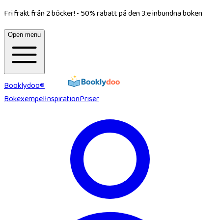
Fri frakt från 2 böcker!
•
50% rabatt på den 3:e inbundna boken
Open menu
Booklydoo®
Bokexempel
Inspiration
Priser