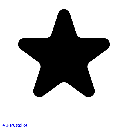
4.3
·
Trustpilot