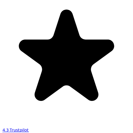
4.3
·
Trustpilot