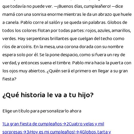
que todavía no puede ver. —¡Buenos días, cumpleañero! —dice
mamá con una sonrisa enorme mientras le da un abrazo que huele
a canela. Pablo corre al salón y se queda sin palabras. Globos de
todos los colores flotan por todas partes: rojos, azules, amarillos,
verdes. Hay serpentinas brillantes que cuelgan del techo como
ríos de arcoíris. En la mesa, una corona dorada con su nombre
espera solo por él. Se la pone despacio, como si fuera un rey de
verdad, y entonces suena el timbre. Pablo mira hacia la puerta con
los ojos muy abiertos. ¿Quién será el primero en llegar a su gran
fiesta?
¿Qué historia le va a tu hijo?
Elige un título para personalizarlo ahora
1
La gran fiesta de cumpleaños
→
2
Cuatro velas y mil
sorpresas
→
3
¡Hoy es mi cumpleaños!
→
4
Globos, tarta y