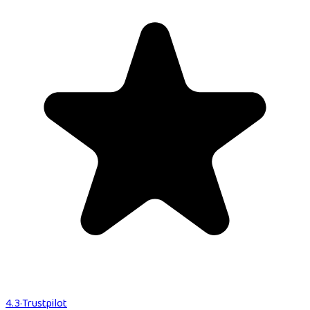
4.3
·
Trustpilot