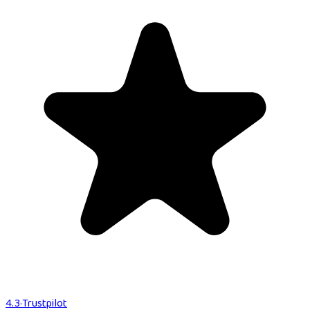
4.3
·
Trustpilot