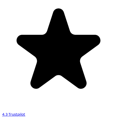
4.3
·
Trustpilot