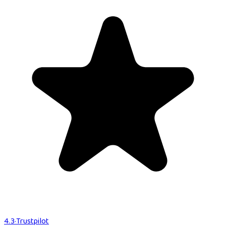
4.3
·
Trustpilot