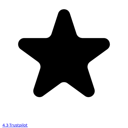
4.3
·
Trustpilot