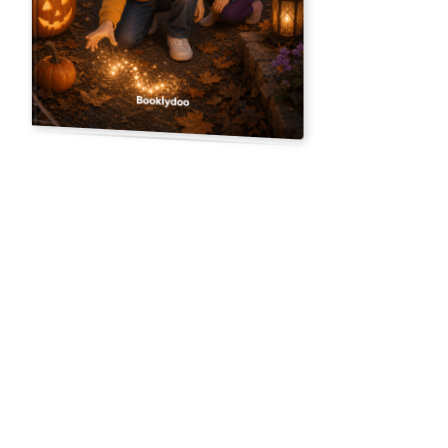
Upload een foto
12 geïllustreerde pagina's
Bram en een geslaagde Halloween.
“
Bram wil het engste spookhuis van de hele straat bouwen.
Samen met zijn zus Anna vult hij de schuur met spoken,
spinnenwebben en griezelige geluiden. Maar als een meisje huilend
wegrent, moet Bram kiezen: wil hij de engste zijn, of wil hij dat
iedereen een leuke Halloween heeft?
”