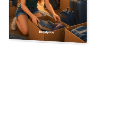
Upload een foto
12 geïllustreerde pagina's
De laatste zomer met Kaylee
“
Iris en Kaylee zijn al vriendinnen sinds groep drie. Maar nu staat er
een verhuiswagen voor Kaylees deur — over twee weken verhuist
ze naar Zweden. Iris denkt dat afstand nemen het makkelijker
maakt, maar soms moet je juist dichterbij komen om iemand goed
los te kunnen laten.
”