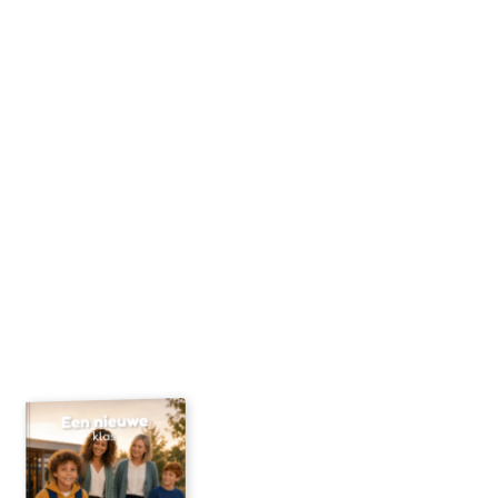
Begin hier
Gebruikte foto's
Upload een foto
Je ontvangt