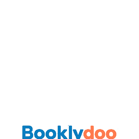
Lees dit verhaal
→
Verhaaldetails
Leeftijdscategorie
9+ years
Thema
Family
Categorie
Saying Goodbye
Illustratiestijl
3d-pixar-disney
Hoofdpersoon
Iris
(14 jaar oud)
Taal
Nederlands
Lees het boek