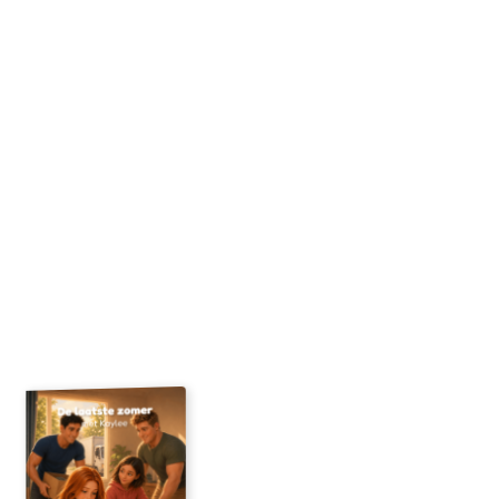
Begin hier
Gebruikte foto's
Upload een foto
Je ontvangt