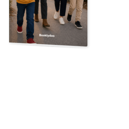
Upload een foto
12 geïllustreerde pagina's
Een nieuwe klas
“
Douwe gaat naar een nieuwe klas en kent daar bijna niemand.
Met knikkende knieën staat hij voor de deur — maar dan is daar die
lege stoel bij het raam. Een verhaal over een eerste schooldag,
een jongen die draken tekent, en een voetbal die precies in de hoek
belandt.
”