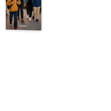
12 geïllustreerde pagina's
Begin hier
Je ontvangt
Gebruikte foto's