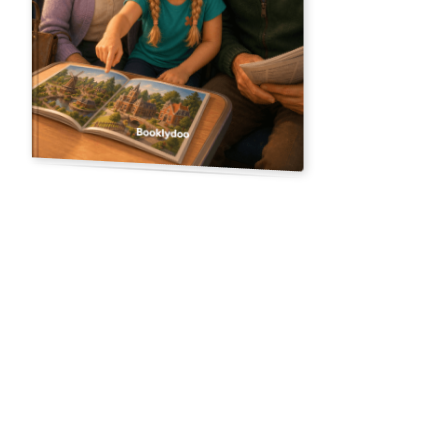
Upload een foto
12 geïllustreerde pagina's
Jade gaat naar Madurodam
“
Jade stapt met oma Roos en opa Frans op de trein naar
Madurodam. Ze bestuurt bootjes, laat vliegtuigjes rijden en is
voor één dag een échte reus tussen de kleine huisjes. Maar dan
vindt ze iets op het pad — en moet ze kiezen wat ze ermee doet.
”