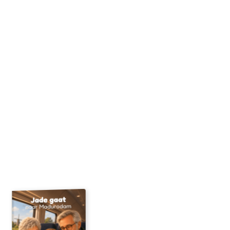
Begin hier
Gebruikte foto's
Upload een foto
Je ontvangt