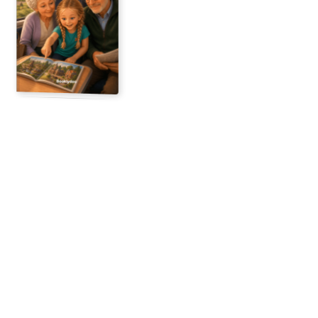
12 geïllustreerde pagina's
Begin hier
Je ontvangt
Gebruikte foto's