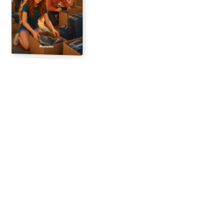
12 geïllustreerde pagina's
Begin hier
Je ontvangt
Gebruikte foto's